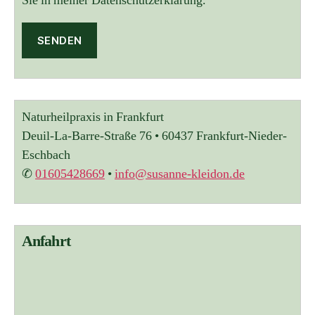
Sie in meiner Datenschutzerklärung.
A
l
t
Naturheilpraxis in Frankfurt
e
r
Deuil-La-Barre-Straße 76 • 60437 Frankfurt-Nieder-
n
Eschbach
a
✆
01605428669
•
info@susanne-kleidon.de
t
i
v
e
:
Anfahrt