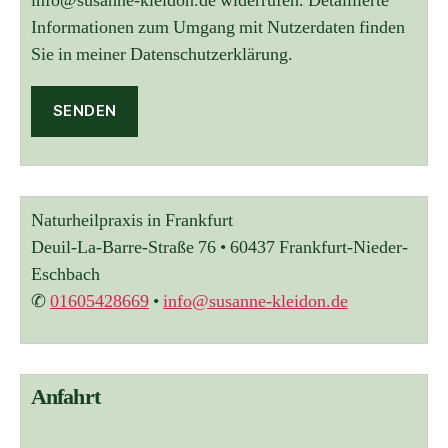
info@susanne-kleidon.de widerrufen. Detaillierte
Informationen zum Umgang mit Nutzerdaten finden
Sie in meiner Datenschutzerklärung.
A
l
t
Naturheilpraxis in Frankfurt
e
r
Deuil-La-Barre-Straße 76 • 60437 Frankfurt-Nieder-
n
Eschbach
a
✆
01605428669
•
info@susanne-kleidon.de
t
i
v
e
:
Anfahrt