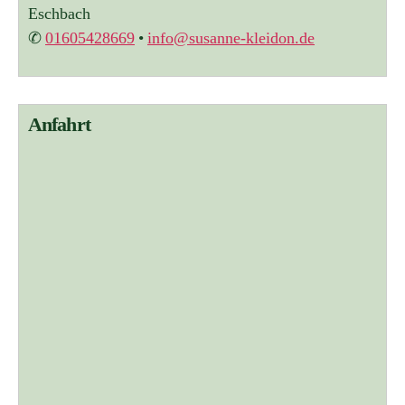
n
Eschbach
a
✆
01605428669
•
info@susanne-kleidon.de
t
i
v
e
:
Anfahrt