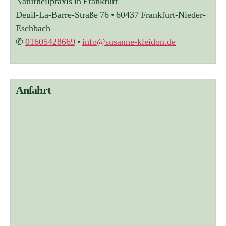
Naturheilpraxis in Frankfurt
e
r
Deuil-La-Barre-Straße 76 • 60437 Frankfurt-Nieder-
n
Eschbach
a
✆
01605428669
•
info@susanne-kleidon.de
t
i
v
e
:
Anfahrt