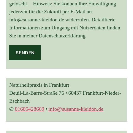
gelöscht. Hinweis: Sie können Ihre Einwilligung
jederzeit für die Zukunft per E-Mail an
info@susanne-kleidon.de widerrufen. Detaillierte
Informationen zum Umgang mit Nutzerdaten finden
Sie in meiner Datenschutzerklärung.
A
l
t
Naturheilpraxis in Frankfurt
e
r
Deuil-La-Barre-Straße 76 • 60437 Frankfurt-Nieder-
n
Eschbach
a
✆
01605428669
•
info@susanne-kleidon.de
t
i
v
e