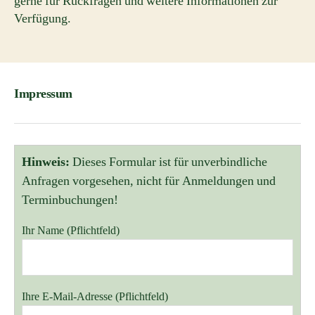
gerne für Rückfragen und weitere Informationen zur
Verfügung.
Impressum
Hinweis:
Dieses Formular ist für unverbindliche
Anfragen vorgesehen, nicht für Anmeldungen und
Terminbuchungen!
Ihr Name (Pflichtfeld)
Bitte lasse dieses Feld leer.
Ihre E-Mail-Adresse (Pflichtfeld)