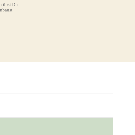
n übst Du
nbaust,