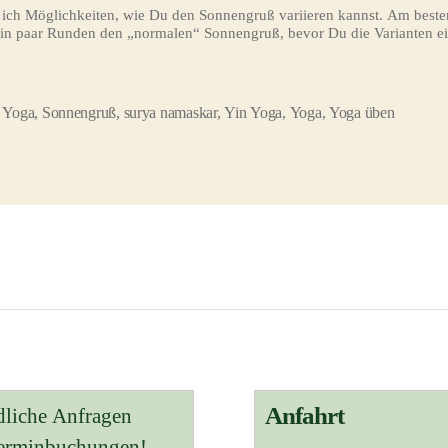
 ich Möglichkeiten, wie Du den Sonnengruß variieren kannst. Am beste
ein paar Runden den „normalen“ Sonnengruß, bevor Du die Varianten ei
 Yoga
,
Sonnengruß
,
surya namaskar
,
Yin Yoga
,
Yoga
,
Yoga üben
ter
Anfahrt
dliche Anfragen
Terminbuchungen!