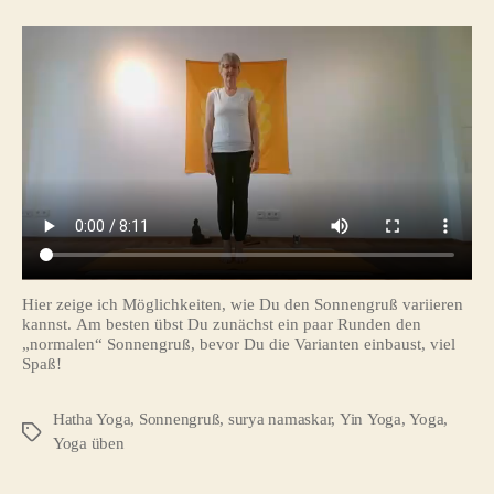
Hier zeige ich Möglichkeiten, wie Du den Sonnengruß variieren
kannst. Am besten übst Du zunächst ein paar Runden den
„normalen“ Sonnengruß, bevor Du die Varianten einbaust, viel
Spaß!
Hatha Yoga
,
Sonnengruß
,
surya namaskar
,
Yin Yoga
,
Yoga
,
Schlagwörter
Yoga üben