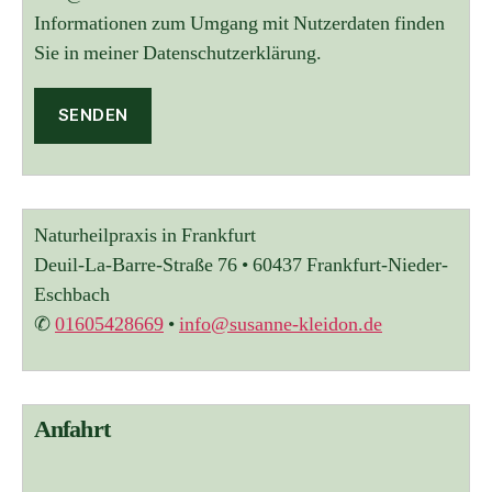
Informationen zum Umgang mit Nutzerdaten finden
Sie in meiner Datenschutzerklärung.
A
l
t
Naturheilpraxis in Frankfurt
e
r
Deuil-La-Barre-Straße 76 • 60437 Frankfurt-Nieder-
n
Eschbach
a
✆
01605428669
•
info@susanne-kleidon.de
t
i
v
e
:
Anfahrt