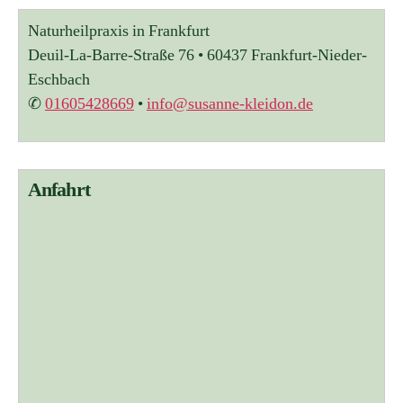
t
Naturheilpraxis in Frankfurt
e
r
Deuil-La-Barre-Straße 76 • 60437 Frankfurt-Nieder-
n
Eschbach
a
✆
01605428669
•
info@susanne-kleidon.de
t
i
v
e
:
Anfahrt