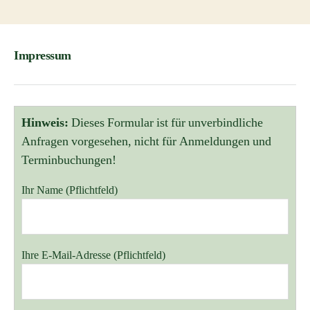
l
t
e
r
Impressum
n
a
t
i
v
Hinweis:
Dieses Formular ist für unverbindliche
e
Anfragen vorgesehen, nicht für Anmeldungen und
:
Terminbuchungen!
Ihr Name (Pflichtfeld)
Bitte lasse dieses Feld leer.
Ihre E-Mail-Adresse (Pflichtfeld)