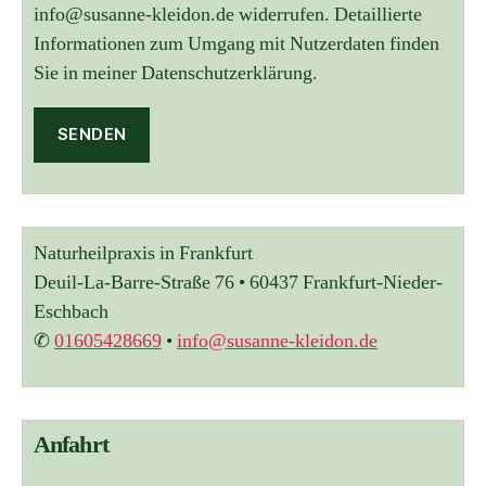
info@susanne-kleidon.de widerrufen. Detaillierte
Informationen zum Umgang mit Nutzerdaten finden
Sie in meiner Datenschutzerklärung.
A
l
t
Naturheilpraxis in Frankfurt
e
r
Deuil-La-Barre-Straße 76 • 60437 Frankfurt-Nieder-
n
Eschbach
a
✆
01605428669
•
info@susanne-kleidon.de
t
i
v
e
:
Anfahrt