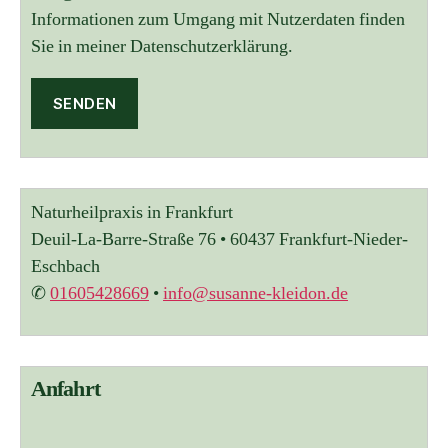
Informationen zum Umgang mit Nutzerdaten finden
Sie in meiner Datenschutzerklärung.
A
l
t
Naturheilpraxis in Frankfurt
e
r
Deuil-La-Barre-Straße 76 • 60437 Frankfurt-Nieder-
n
Eschbach
a
✆
01605428669
•
info@susanne-kleidon.de
t
i
v
e
:
Anfahrt