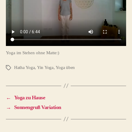
Yoga im Stehen ohne Matte:)
Hatha Yoga
,
Yin Yoga
,
Yoga üben
Schlagwörter
←
Yoga zu Hause
→
Sonnengruß Variation